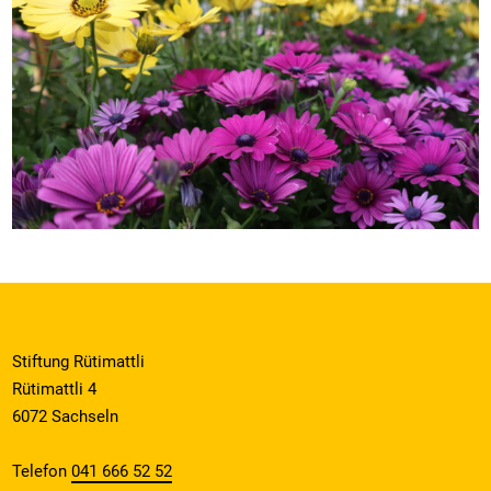
Stiftung Rütimattli
Rütimattli 4
6072 Sachseln
Telefon
041 666 52 52