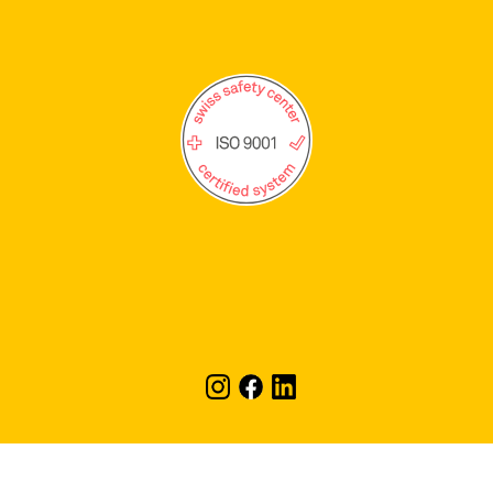
© Stiftung Rütimattli |
Suche
|
Kontaktformular
|