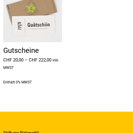
Gutscheine
Preisspanne:
CHF
20,00
–
CHF
222,00
inkl.
CHF 20,00
MWST
bis
CHF 222,00
Enthält 0% MWST
Stiftung Rütimattli