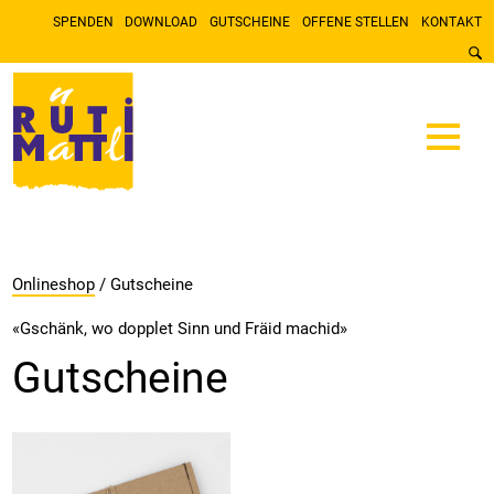
SPENDEN
DOWNLOAD
GUTSCHEINE
OFFENE STELLEN
KONTAKT
Onlineshop
/ Gutscheine
«Gschänk, wo dopplet Sinn und Fräid machid»
Gutscheine